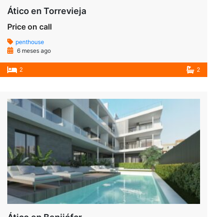
Ático en Torrevieja
Price on call
penthouse
6 meses ago
2
2