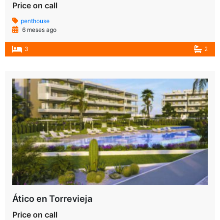
Price on call
penthouse
6 meses ago
3
2
Ático en Torrevieja
Price on call