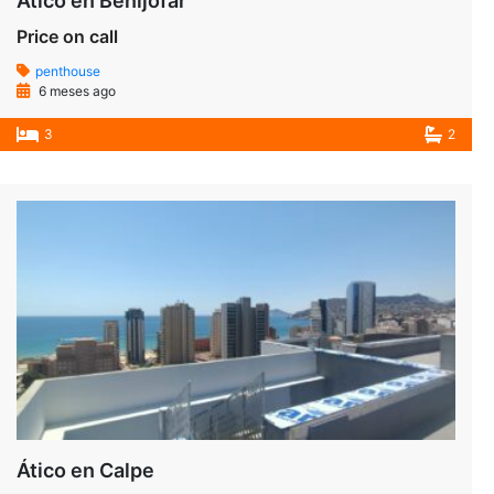
Ático en Benijófar
Price on call
penthouse
6 meses ago
3
2
Ático en Calpe