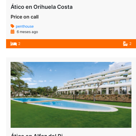
Ático en Orihuela Costa
Price on call
penthouse
6 meses ago
2
2