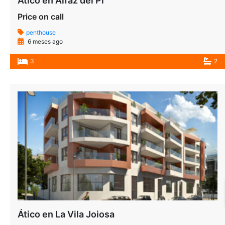
Ático en Alfaz del Pi
Price on call
penthouse
6 meses ago
3
2
Ático en La Vila Joiosa