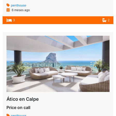
penthouse
6 meses ago
3
2
Ático en Calpe
Price on call
penthouse