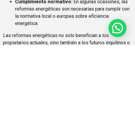
Cumplimiento normativo:
En algunas ocasiones, las
reformas energéticas son necesarias para cumplir con
la normativa local o europea sobre eficiencia
energética.
Las reformas energéticas no solo benefician a los
propietarios actuales, sino también a los futuros inquilinos o
compradores, quienes valoran cada vez más el impacto
ambiental y los gastos asociados a la vivienda. En el
contexto actual, donde la sostenibilidad juega un papel
crucial en las decisiones de compra, contar con un
Certificado de Eficiencia Energética favorable puede ser un
gran punto a favor al momento de negociar el precio de
venta.
Tipos de reformas energéticas
que puedes considerar
Existen diversas reformas energéticas que puedes realizar
en tu vivienda, cada una con sus propias ventajas y costos.