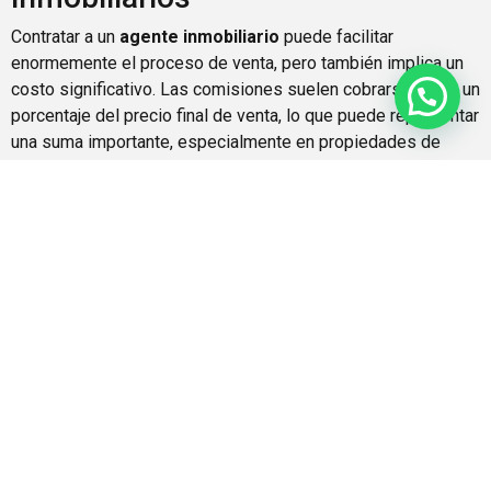
Contratar a un
agente inmobiliario
puede facilitar
enormemente el proceso de venta, pero también implica un
costo significativo. Las comisiones suelen cobrarse como un
porcentaje del precio final de venta, lo que puede representar
una suma importante, especialmente en propiedades de
mayor valor. Por ejemplo, si vendes una propiedad por
200.000 euros y la comisión es del 5%, deberás pagar
10.000 euros solo por el servicio del agente.
Sin embargo, es fundamental considerar el valor que un
agente puede aportar. Un agente experimentado no solo te
ayudará a establecer un precio competitivo, sino que también
manejará el marketing de la propiedad, negociará con los
posibles compradores y se asegurará de que se cumplan
todos los requisitos legales. Por lo tanto, aunque las
comisiones son un costo a tener en cuenta, también pueden
ser una inversión que facilite una venta más rápida y
eficiente.