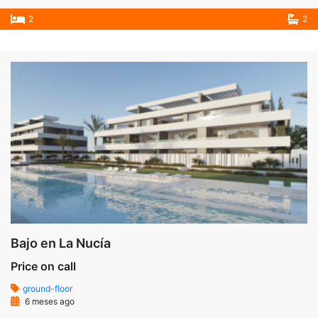
2
2
Bajo en La Nucía
Price on call
ground-floor
6 meses ago