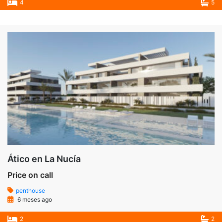
4
5
Ático en La Nucía
Price on call
penthouse
6 meses ago
2
2