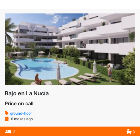
Bajo en La Nucía
Price on call
ground-floor
6 meses ago
3
2