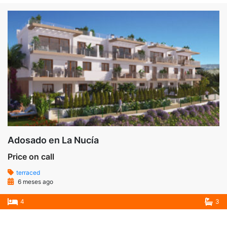
Adosado en La Nucía
Price on call
terraced
6 meses ago
4
3