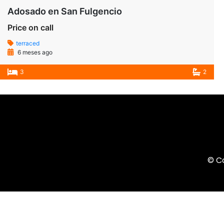
Adosado en San Fulgencio
Price on call
terraced
6 meses ago
3
2
© C