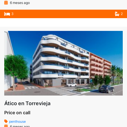
6 meses ago
3
2
Ático en Torrevieja
Price on call
penthouse
6 meses ago