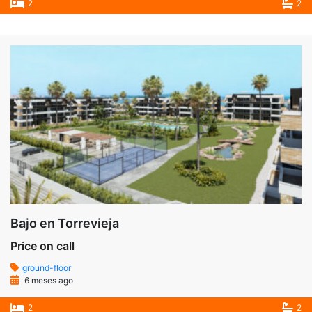
2
2
Bajo en Torrevieja
Price on call
ground-floor
6 meses ago
2
2