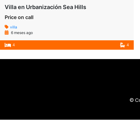
Villa en Urbanización Sea Hills
Price on call
villa
6 meses ago
4
4
© C