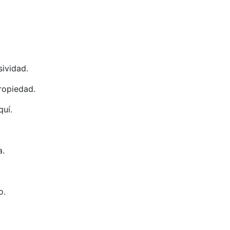
.
sividad.
ropiedad.
quí.
a.
o.