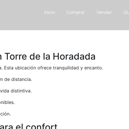
Inicio
Comprar
Vender
Qu
n Torre de la Horadada
a. Esta ubicación ofrece tranquilidad y encanto.
m de distancia.
ida distintiva.
nibles.
ción.
ra el confort