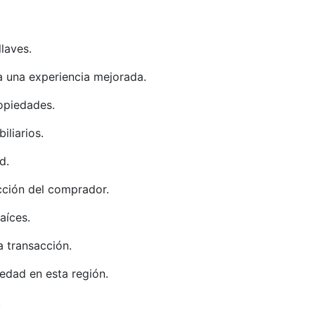
llaves.
 una experiencia mejorada.
opiedades.
iliarios.
d.
cción del comprador.
aíces.
a transacción.
edad en esta región.
.