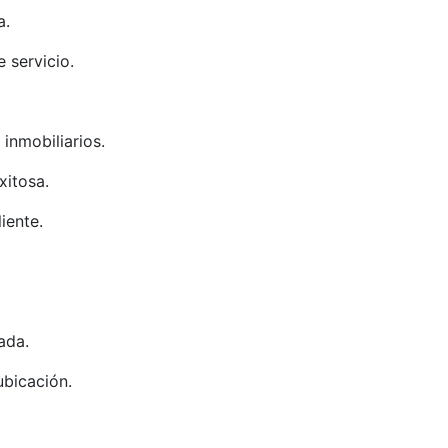
a.
 servicio.
inmobiliarios.
xitosa.
iente.
ada.
ubicación.