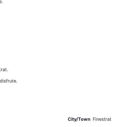
e.
rat.
isfrute.
City/Town
Finestrat