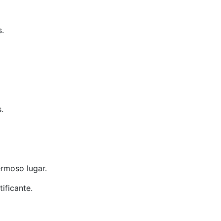
s.
.
rmoso lugar.
ificante.