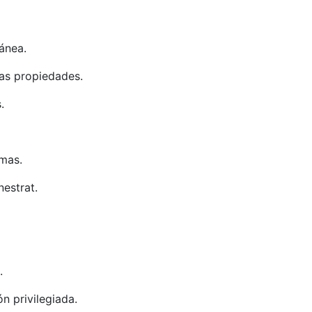
ránea.
as propiedades.
.
emas.
nestrat.
.
n privilegiada.