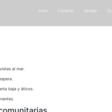
Inicio
Comprar
Vender
Qu
istas al mar.
espera.
nta baja y áticos.
nantes.
comunitarias