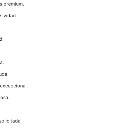
es premium.
sividad.
d.
a.
uda.
excepcional.
iosa.
olicitada.