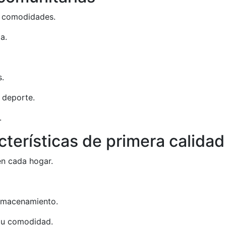
e comodidades.
a.
s.
l deporte.
.
terísticas de primera calidad
n cada hogar.
almacenamiento.
tu comodidad.