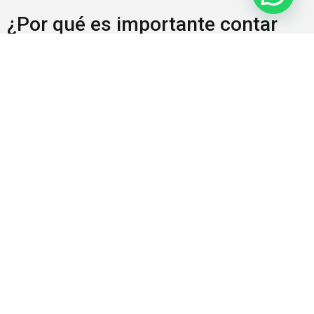
¿Por qué es importante contar
con un notario en la venta de
terrenos?
Contar con un notario durante el proceso de venta de
terrenos es fundamental por varios motivos que benefician a
ambas partes involucradas en la transacción:
Seguridad jurídica:
La presencia del notario garantiza
que el proceso se realice conforme a la ley,
protegiendo los derechos de ambas partes.
Evita conflictos futuros:
Al establecer claramente los
términos de la venta, se minimiza el riesgo de disputas
legales posteriores.
Facilita el proceso:
Un notario experimentado puede
agilizar trámites y resolver dudas que puedan surgir
durante la venta.