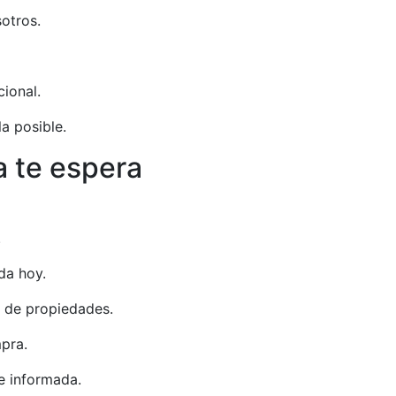
otros.
ional.
a posible.
a te espera
.
da hoy.
n de propiedades.
pra.
e informada.