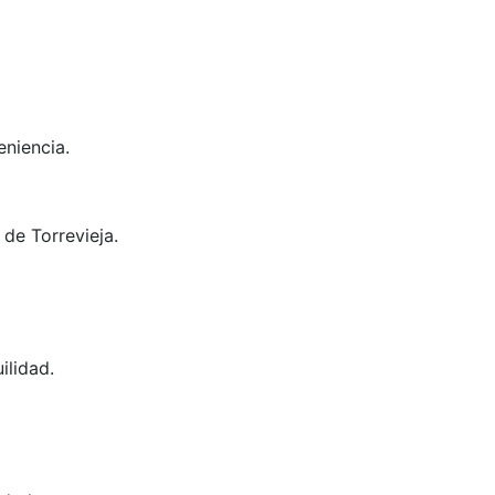
eniencia.
de Torrevieja.
ilidad.