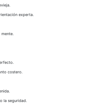
vieja.
ientación experta.
n mente.
erfecto.
anto costero.
enida.
o la seguridad.