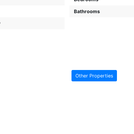
Bathrooms
w
Other Properties