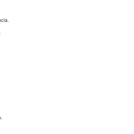
cia.
.
o.